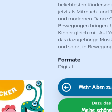
beliebtesten Kindersong
jetzt als Mitmach- und 
und modernen Dance Gro
Bewegungen bringen. 
Kinder gleich mit. Auf 
das dazugehörige Musi
und sofort in Bewegun
Formate
Digital
Mehr Alben z
Dazu das 
Meine schönst