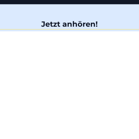
Jetzt anhören!
Hier gibt es dieses Album jederzeit im Streaming
Anhören
Anhören