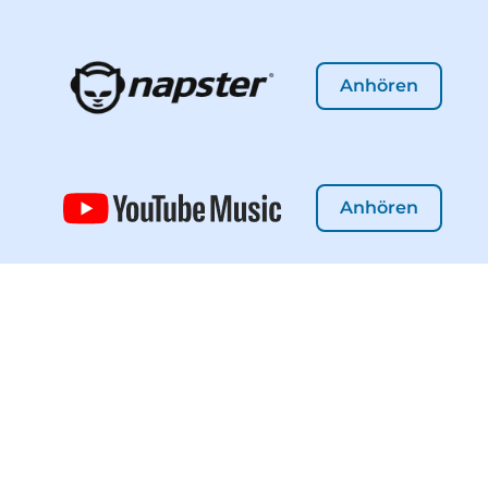
Anhören
Anhören
Titelliste
Klicken Sie einen Titel
an um ihn in Detlev
Jöckers Liedertexte