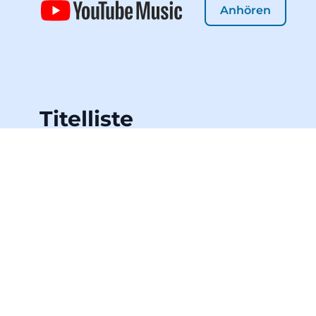
Anhören
Titelliste
Klicken Sie einen Titel
an um ihn in Detlev
Jöckers Liedertexte
Downloads anzusehen!
Wer kann nach den Wolken greifen?
Der Pedro aus La Bamba
Der Frosch spielt schön auf dem Klavier
Wir spielen mit dem Ball